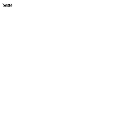
beste