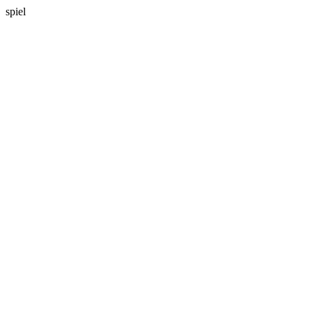
spiel