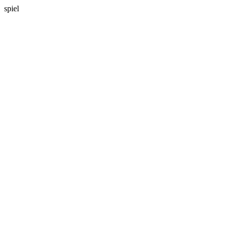
spiel