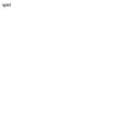
spiel