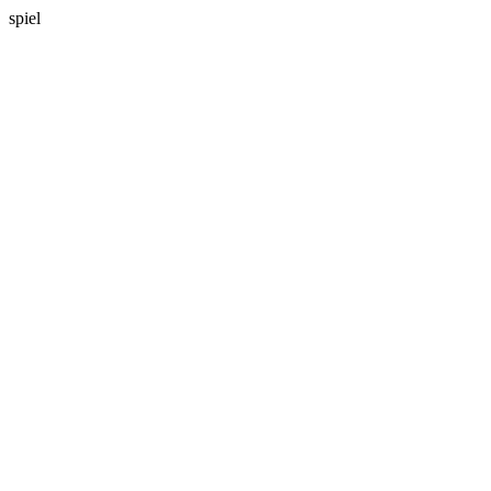
spiel