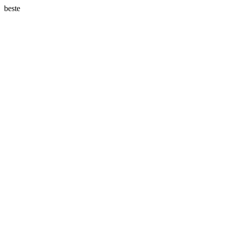
beste