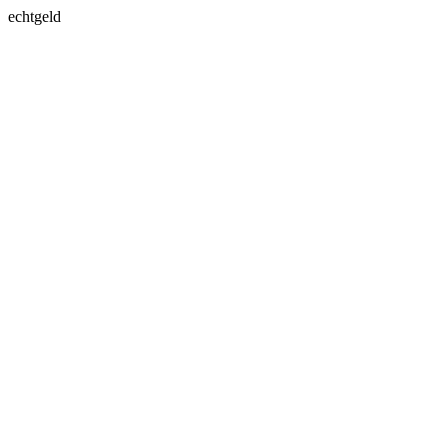
echtgeld