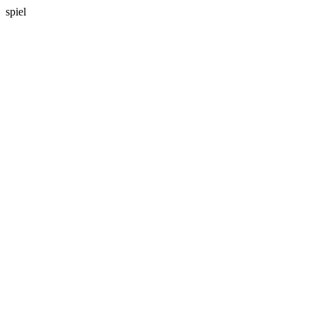
spiel