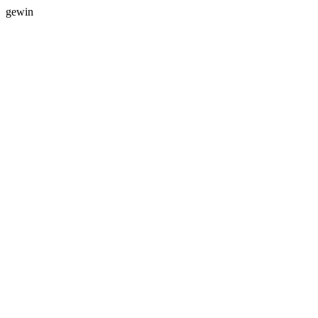
gewin