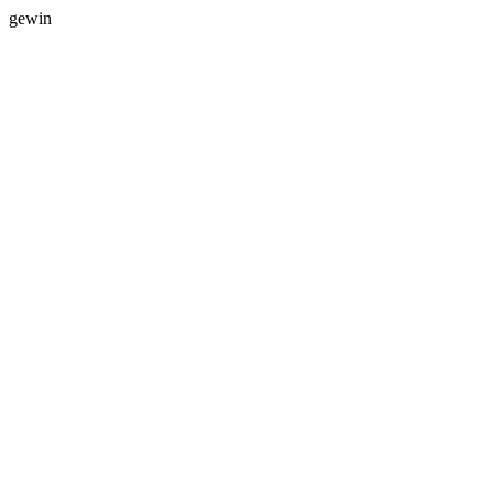
gewin